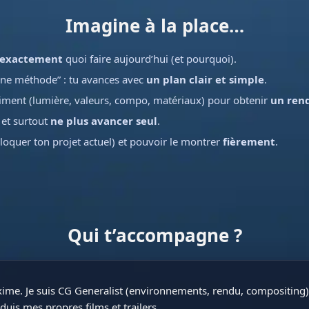
Imagine à la place…
exactement
quoi faire aujourd’hui (et pourquoi).
nne méthode” : tu avances avec
un plan clair et simple
.
iment (lumière, valeurs, compo, matériaux) pour obtenir
un ren
 et surtout
ne plus avancer seul
.
loquer ton projet actuel) et pouvoir le montrer
fièrement
.
Qui t’accompagne ?
ime. Je suis CG Generalist (environnements, rendu, compositing) 
duis mes propres films et trailers.